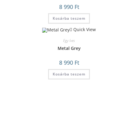
8 990
Ft
Kosárba teszem
Quick View
Egy íves
Metal Grey
8 990
Ft
Kosárba teszem
TERMÉKEK
VÁSÁRLÁSI
INFORMÁCIÓK
Egyíves plazma gyújtó
Vásárlás menete
Kétíves plazma gyújtó