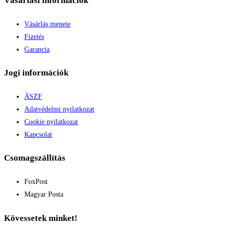
Vásárlási információk
Vásárlás menete
Fizetés
Garancia
Jogi információk
ÁSZF
Adatvédelmi nyilatkozat
Cookie nyilatkozat
Kapcsolat
Csomagszállítás
FoxPost
Magyar Posta
Kövessetek minket!